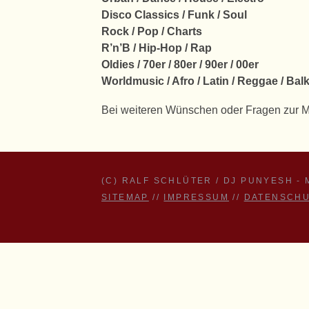
Disco Classics / Funk / Soul
Rock / Pop / Charts
R’n’B / Hip-Hop / Rap
Oldies / 70er / 80er / 90er / 00er
Worldmusic / Afro / Latin / Reggae / Bal
Bei weiteren Wünschen oder Fragen zur 
(C) RALF SCHLÜTER / DJ PUNYESH -
SITEMAP
//
IMPRESSUM
//
DATENSCH